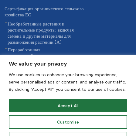
Сертификация органического сельского
хозяйства ЕС
Необработанные растения и
растительные продукты, включая
семена и другие материалы для
размножения растений (А)
Переработанная
сельскохозяйственная продукция,
предназначенная для пищевого
We value your privacy
использования, включая продукцию
из морепродуктов (D)
We use cookies to enhance your browsing experience,
Другие продукты, перечисленные в
serve personalised ads or content, and analyse our traffic.
Приложении 1 к Регламенту ЕС (ЕU)
By clicking "Accept All", you consent to our use of cookies.
2018/848 (G)
Accept All
USDA NOP
Проверка KRAV
Customise