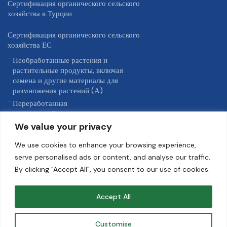
Сертификация органического сельского
хозяйства в Турции
Сертификация органического сельского
хозяйства ЕС
Необработанные растения и
растительные продукты, включая
семена и другие материалы для
размножения растений (А)
Переработанная
сельскохозяйственная продукция,
предназначенная для пищевого
We value your privacy
использования, включая продукцию
из морепродуктов (D)
We use cookies to enhance your browsing experience,
Другие продукты, перечисленные в
serve personalised ads or content, and analyse our traffic.
Приложении 1 к Регламенту ЕС (ЕU)
By clicking "Accept All", you consent to our use of cookies.
2018/848 (G)
Accept All
USDA NOP
Проверка KRAV
Customise