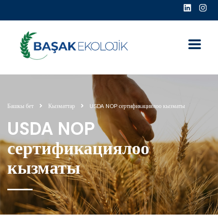
Башкы бет
Кызматтар
USDA NOP сертификациялоо кызматы
USDA NOP
сертификациялоо
кызматы