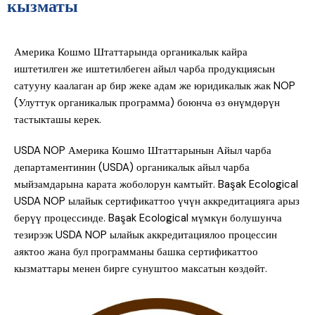
кызматы
Америка Кошмо Штаттарында органикалык кайра
иштетилген же иштетилбеген айыл чарба продукциясын
сатууну каалаган ар бир жеке адам же юридикалык жак NOP
(Улуттук органикалык программа) боюнча өз өнүмдөрүн
тастыкташы керек.
USDA NOP Америка Кошмо Штаттарынын Айыл чарба
департаментинин (USDA) органикалык айыл чарба
мыйзамдарына карата жоболорун камтыйт. Başak Ecological
USDA NOP ылайык сертификаттоо үчүн аккредитацияга арыз
берүү процессинде. Başak Ecological мүмкүн болушунча
тезирээк USDA NOP ылайык аккредитациялоо процессин
аяктоо жана бул программаны башка сертификаттоо
кызматтары менен бирге сунуштоо максатын көздөйт.