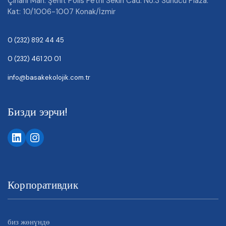
Çınarlı Mah. Şehit Polis Fethi Sekin Cad. No:3 Sunucu Plaza.
Kat: 10/1006-1007 Konak/İzmir
0 (232) 892 44 45
0 (232) 461 20 01
info@basakekolojik.com.tr
Бизди ээрчи!
Корпоративдик
биз жөнүндө