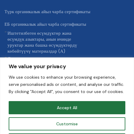
Түрк органикалык айыл чарба сертификаты
ЕБ органикалык айыл чарба сертификаты
Иштетилбеген өсүмдүктөр жана
өсүмдүк азыктары, анын ичинде
уруктар жана башка өсүмдүктөрдү
көбөйтүүчү материалдар (А)
Деңиз азыктарын кошо алганда,
азык-түлүк керектөө үчүн арналган
We value your privacy
кайра иштетилген айыл чарба
продукциялары (D)
We use cookies to enhance your browsing experience,
ЕСтин (ЕU) 2018/848 жобосунун 1-
serve personalised ads or content, and analyse our traffic.
тиркемесинде көрсөтүлгөн башка
By clicking "Accept All", you consent to our use of cookies.
продукциялар (G)
Accept All
USDA NOP
KRAV текшерүү
Customise