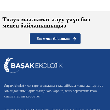
Толук маалымат алуу үчүн биз
менен байланышыңыз
Биз менен байланыш
Başak Ekolojik өз тармагындагы тажрыйбасы жана эксперттер
командасынын аркасында көз карандысыз сертификаттоо
кызматтарын көрсөтөт.