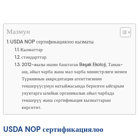
Мазмун
USDA NOP сертификациялоо кызматы
Кызматтар
стандарттар
2012-жылы ишин баштаган Başak Ekoloji, Тамак-
аш, айыл чарба жана мал чарба министрлиги менен
Түркиянын аккредитация агенттигинин
текшерүүсүнүн натыйжасында берилген ыйгарым
укуктарга ылайык органикалык айыл чарбада
текшерүү жана сертификация кызматтарын
көрсөтөт.
USDA NOP сертификациялоо