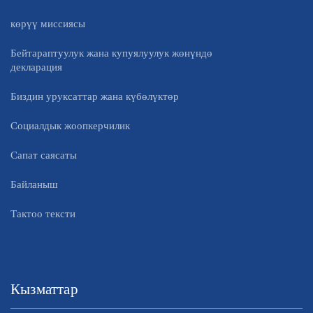
көрүү миссиясы
Бейтараптуулук жана купуялуулук жөнүндө
декларация
Биздин уруксаттар жана күбөлүктөр
Социалдык жоопкерчилик
Сапат саясаты
Байланыш
Тактоо тексти
Кызматтар