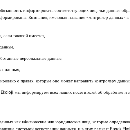
обязанность информировать соответствующих лиц, чьи данные обраб
формированы. Компания, имеющая название «контролер данных» в 
, если таковой имеется,
данные,
работанные персональные данные,
ых данных,
ровано о правах, которые оно может направить контролеру данных 
Ekoloji, мы информируем всех наших посетителей об обработке и 
 данных как «Физические или юридические лица, которые определяю
авление системой регистрации данных», и в этих рамках: Başak Eko