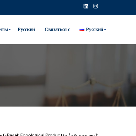
нты
Русский
Связаться с
Русский
» («Başak Ecoological Products» / «Компания»);