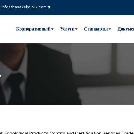
info@basakekolojik.com.tr
Корпоративный
Услуги
Стандарты
Докуме
т
 Ecoological Products Control and Certification Services Trade