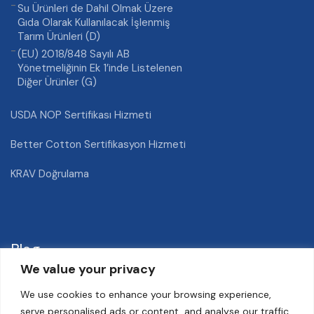
Su Ürünleri de Dahil Olmak Üzere
Gıda Olarak Kullanılacak İşlenmiş
Tarım Ürünleri (D)
(EU) 2018/848 Sayılı AB
Yönetmeliğinin Ek 1’inde Listelenen
Diğer Ürünler (G)
USDA NOP Sertifikası Hizmeti
Better Cotton Sertifikasyon Hizmeti
KRAV Doğrulama
Blog
We value your privacy
We use cookies to enhance your browsing experience,
Nektarin Hastalıkları ve Zararlıları
serve personalised ads or content, and analyse our traffic.