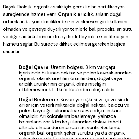
Başak Ekolojik, organik arıcılık için gerekli olan sertifikasyon
süreçlerinde hizmet verir.
Organik arıcılık
, arıların doğal
ortamlarında, yönetmeliklerde izin verilmeyen girdi kullanımı
olmadan ve çevreye duyarlı yöntemlerle bal, propolis, arı sütü
ve diğer arı ürünlerini üretmeyi hedefleyenlere sertifikasyon
hizmeti sağlar. Bu süreçte dikkat edilmesi gereken başlıca
unsurlar:
Doğal Çevre
: Üretim bölgesi, 3 km yarıçapı
içerisinde bulunan nektar ve polen kaynaklarından,
organik olarak üretilen ürünlerden, doğal veya
arıcılık ürünlerinin organik olma niteliğini
etkilemeyecek bitki örtüsünden oluşmalıdır.
Doğal Beslenme
: Kovan yerleşkesi ve çevresinde
arılar için yeterli miktarda doğal nektar, balözü ve
polen kaynağı bulunmalı ve suya erişim imkanı
olmalıdır. Arı kolonilerini beslemeye, yalnızca
kovanların zor iklim koşullarından dolayı tehdit
altında olması durumunda izin verilir. Besleme;
organik bal, organik şeker şurubu ya da organik
şeker ile yapılır. Üretim sezonu sonunda arıların kışı