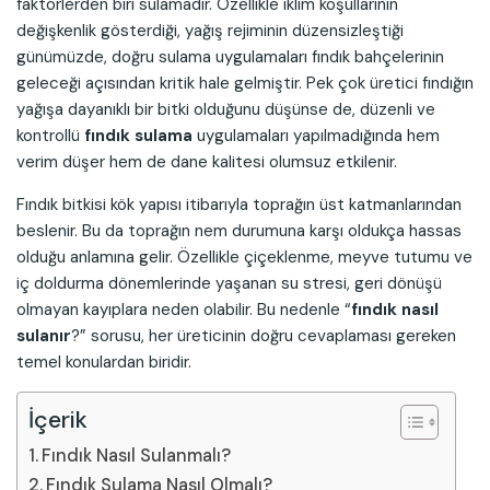
faktörlerden biri sulamadır. Özellikle iklim koşullarının
değişkenlik gösterdiği, yağış rejiminin düzensizleştiği
günümüzde, doğru sulama uygulamaları fındık bahçelerinin
geleceği açısından kritik hale gelmiştir. Pek çok üretici fındığın
yağışa dayanıklı bir bitki olduğunu düşünse de, düzenli ve
kontrollü
fındık sulama
uygulamaları yapılmadığında hem
verim düşer hem de dane kalitesi olumsuz etkilenir.
Fındık bitkisi kök yapısı itibarıyla toprağın üst katmanlarından
beslenir. Bu da toprağın nem durumuna karşı oldukça hassas
olduğu anlamına gelir. Özellikle çiçeklenme, meyve tutumu ve
iç doldurma dönemlerinde yaşanan su stresi, geri dönüşü
olmayan kayıplara neden olabilir. Bu nedenle “
fındık nasıl
sulanır
?” sorusu, her üreticinin doğru cevaplaması gereken
temel konulardan biridir.
İçerik
Fındık Nasıl Sulanmalı?
Fındık Sulama Nasıl Olmalı?