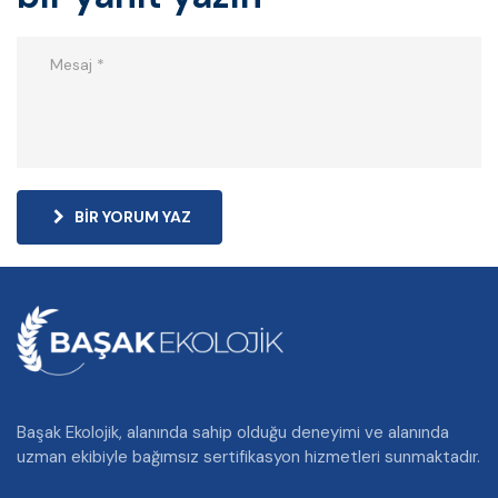
BIR YORUM YAZ
Başak Ekolojik, alanında sahip olduğu deneyimi ve alanında
uzman ekibiyle bağımsız sertifikasyon hizmetleri sunmaktadır.