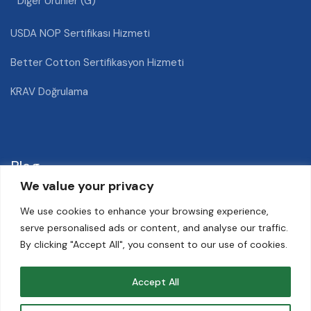
Diğer Ürünler (G)
USDA NOP Sertifikası Hizmeti
Better Cotton Sertifikasyon Hizmeti
KRAV Doğrulama
Blog
We value your privacy
We use cookies to enhance your browsing experience,
Nektarin Hastalıkları ve Zararlıları
serve personalised ads or content, and analyse our traffic.
By clicking "Accept All", you consent to our use of cookies.
Hububat Elevatörü Nedir?
Geleneksel Tarım Nedir?
Accept All
Arpa Yetiştiriciliği Nasıl Yapılır?