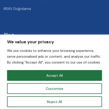
KRAV Doğrulama
Blog
We value your privacy
We use cookies to enhance your browsing experience,
Nektarin Hastalıkları ve Zararlıları
serve personalised ads or content, and analyse our traffic.
By clicking "Accept All", you consent to our use of cookies.
Hububat Elevatörü Nedir?
Geleneksel Tarım Nedir?
Accept All
Arpa Yetiştiriciliği Nasıl Yapılır?
Customise
Arpa Sulama Nasıl Olmalı?
Reject All