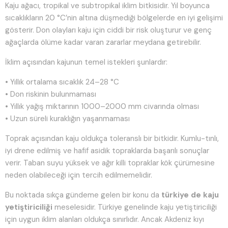
Kaju ağacı, tropikal ve subtropikal iklim bitkisidir. Yıl boyunca
sıcaklıkların 20 °C’nin altına düşmediği bölgelerde en iyi gelişimi
gösterir. Don olayları kaju için ciddi bir risk oluşturur ve genç
ağaçlarda ölüme kadar varan zararlar meydana getirebilir.
İklim açısından kajunun temel istekleri şunlardır:
• Yıllık ortalama sıcaklık 24–28 °C
• Don riskinin bulunmaması
• Yıllık yağış miktarının 1000–2000 mm civarında olması
• Uzun süreli kuraklığın yaşanmaması
Toprak açısından kaju oldukça toleranslı bir bitkidir. Kumlu-tınlı,
iyi drene edilmiş ve hafif asidik topraklarda başarılı sonuçlar
verir. Taban suyu yüksek ve ağır killi topraklar kök çürümesine
neden olabileceği için tercih edilmemelidir.
Bu noktada sıkça gündeme gelen bir konu da
türkiye de kaju
yetiştiriciliği
meselesidir. Türkiye genelinde kaju yetiştiriciliği
için uygun iklim alanları oldukça sınırlıdır. Ancak Akdeniz kıyı