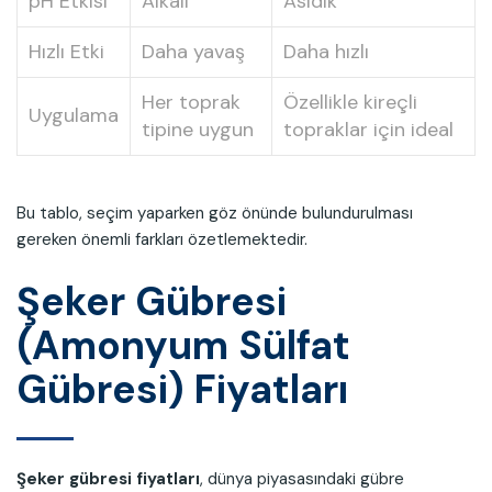
pH Etkisi
Alkali
Asidik
Hızlı Etki
Daha yavaş
Daha hızlı
Her toprak
Özellikle kireçli
Uygulama
tipine uygun
topraklar için ideal
Bu tablo, seçim yaparken göz önünde bulundurulması
gereken önemli farkları özetlemektedir.
Şeker Gübresi
(Amonyum Sülfat
Gübresi) Fiyatları
Şeker gübresi fiyatları
, dünya piyasasındaki gübre