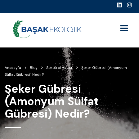
Anasayfa
Blog
Sektörel Haber
Şeker Gübresi (Amonyum
Sülfat Gübresi) Nedir?
Şeker Gübresi
(Amonyum Sülfat
Gübresi) Nedir?