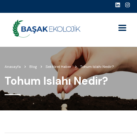
Anasayfa
Blog
Sektörel Haber
Tohum Islahı Nedir?
Tohum Islahı Nedir?