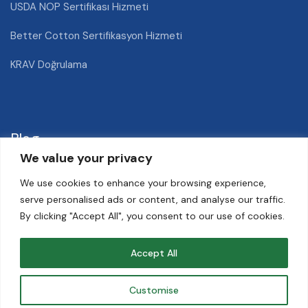
USDA NOP Sertifikası Hizmeti
Better Cotton Sertifikasyon Hizmeti
KRAV Doğrulama
Blog
We value your privacy
We use cookies to enhance your browsing experience,
Nektarin Hastalıkları ve Zararlıları
serve personalised ads or content, and analyse our traffic.
By clicking "Accept All", you consent to our use of cookies.
Hububat Elevatörü Nedir?
Geleneksel Tarım Nedir?
Accept All
Arpa Yetiştiriciliği Nasıl Yapılır?
Customise