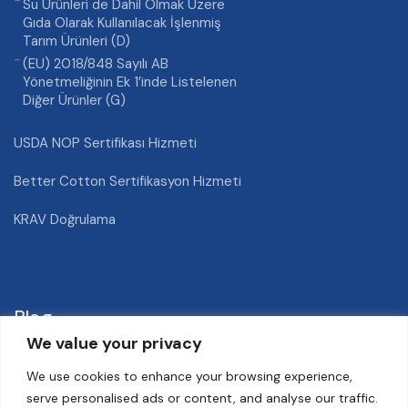
Su Ürünleri de Dahil Olmak Üzere
Gıda Olarak Kullanılacak İşlenmiş
Tarım Ürünleri (D)
(EU) 2018/848 Sayılı AB
Yönetmeliğinin Ek 1’inde Listelenen
Diğer Ürünler (G)
USDA NOP Sertifikası Hizmeti
Better Cotton Sertifikasyon Hizmeti
KRAV Doğrulama
Blog
We value your privacy
We use cookies to enhance your browsing experience,
Nektarin Hastalıkları ve Zararlıları
serve personalised ads or content, and analyse our traffic.